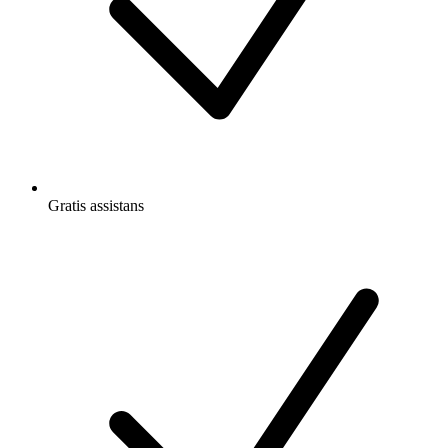
Gratis
assistans