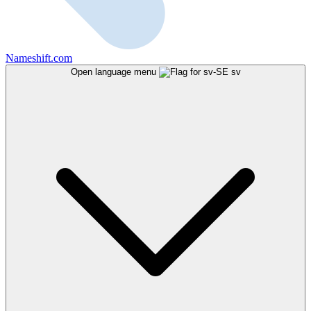
Nameshift.com
Open language menu
sv