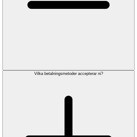
Vilka betalningsmetoder accepterar ni?